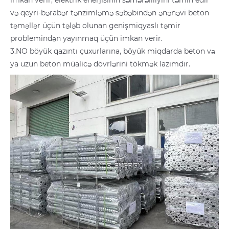
imkan verir, elektrik enerjisinin səmərəliliyini təmin edir
və qeyri-bərabər tənzimləmə səbəbindən ənənəvi beton
təməllər üçün tələb olunan genişmiqyaslı təmir
problemindən yayınmaq üçün imkan verir.
3.NO böyük qazıntı çuxurlarına, böyük miqdarda beton və
ya uzun beton müalicə dövrlərini tökmək lazımdır.