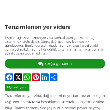
Tənzimlənən yer vidanı
Fəxri enerji, tənzimlənən yer vida istehsal edən günəş montaj
sistemində istehsalçıdır. Günəş dağı üçün çevik bir dəstək
quruluşudur. Bunlar quraşdırıldıqdan sonra müxtəlif ərazi tələblərini
yerinə yetirdikdən sonra hündürlük tənzimləməsinə imkan verən bir
spiral dizaynı təqdim edirlər.
Sorğu göndərin
Facebook
X
WhatsApp
Pinterest
LinkedIn
Share
Məhsul təsviri
Tənzimlənən yer vida, dağlıq kimi qeyri-bərabər ərazi üçün
uyğundur sahələr və hesablama xərclərinin inşasını azalda
bilər. Tikinti zamanı, Sadəcə bütün torpaq paylarını yerə