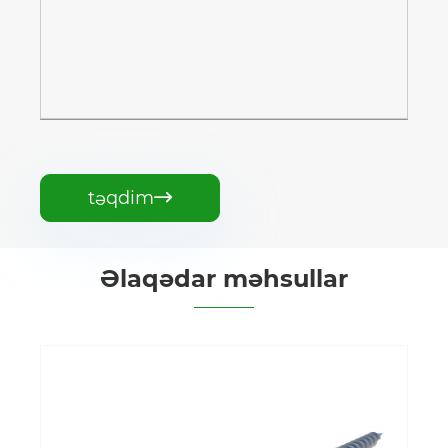
təqdim

Əlaqədar məhsullar