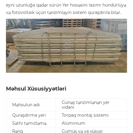
eyni uzunluğa qədər sürün Yer hissəsini lazımi hündürlüyə
və fotovoltaik üçün tənzimləyin sistem quraşdırıla bilər.
Məhsul Xüsusiyyətləri
Günəş tənzimlənən yer
Məhsulun adı
vidanı
Quraşdırma yeri
Torpaq montaj sistemi
Səthi təmizləmə
Alüminium
Rəng
Gümüş və ya xüsusi