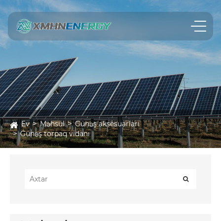
Ev
Məhsul
Günəş aksesuarları
Günəş torpaq vidanı