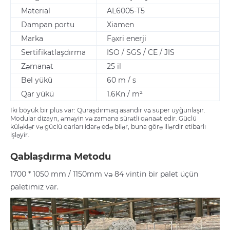
Material
AL6005-T5
Dampan portu
Xiamen
Marka
Fəxri enerji
Sertifikatlaşdırma
ISO / SGS / CE / JIS
Zəmanət
25 il
Bel yükü
60 m / s
Qar yükü
1.6Kn / m²
İki böyük bir plus var: Quraşdırmaq asandır və super uyğunlaşır.
Modular dizayn, əməyin və zamana sürətli qənaət edir. Güclü
küləklər və güclü qarları idarə edə bilər, buna görə illərdir etibarlı
işləyir.
Qablaşdırma Metodu
1700 * 1050 mm / 1150mm və 84 vintin bir palet üçün
paletimiz var.