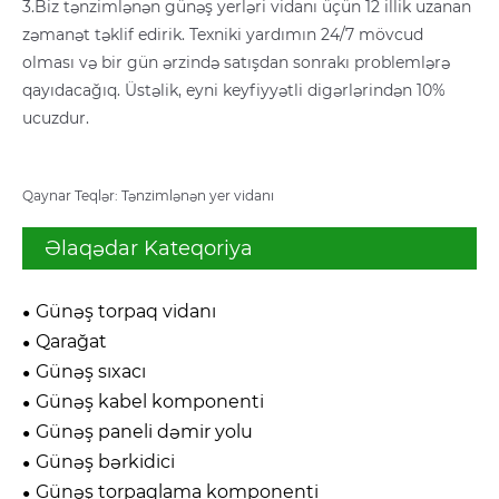
3.Biz tənzimlənən günəş yerləri vidanı üçün 12 illik uzanan
zəmanət təklif edirik. Texniki yardımın 24/7 mövcud
olması və bir gün ərzində satışdan sonrakı problemlərə
qayıdacağıq. Üstəlik, eyni keyfiyyətli digərlərindən 10%
ucuzdur.
Qaynar Teqlər: Tənzimlənən yer vidanı
Əlaqədar Kateqoriya
Günəş torpaq vidanı
Qarağat
Günəş sıxacı
Günəş kabel komponenti
Günəş paneli dəmir yolu
Günəş bərkidici
Günəş torpaqlama komponenti