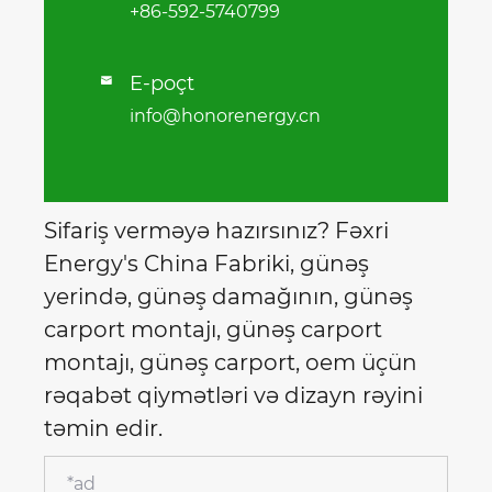
+86-592-5740799
E-poçt

info@honorenergy.cn
Sifariş verməyə hazırsınız? Fəxri
Energy's China Fabriki, günəş
yerində, günəş damağının, günəş
carport montajı, günəş carport
montajı, günəş carport, oem üçün
rəqabət qiymətləri və dizayn rəyini
təmin edir.