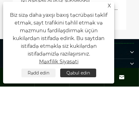
İki qanadlı günəş avtomobil
X
dayanacağı nədir və niyə kommersiya
Biz sizə daha yaxşı baxış təcrübəsi təklif
parkları üçün ən ağıllı investisiyadır
Ətraflı Baxın >>
etmək, sayt trafikini təhlil etmək və
məzmunu fərdiləşdirmək üçün
kukilərdən istifadə edirik. Bu saytdan
istifadə etməklə siz kukilərdən
Haqqımızda
istifadəmizlə razılaşırsınız.
Məhsul
Məxfilik Siyasəti
Bizimlə əlaqə saxlayın
Rədd edin
Qəbul edin




BİZİ İZLƏ
Müəllif hüquqları © 2025 Xiamen Fəxri Enerji Co, Ltd. Bütün hüquqlar
qorunur.
Links
|
Sitemap
|
RSS
|
XML
|
Məxfilik Siyasəti