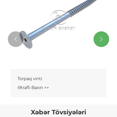


Torpaq vinti
Ətraflı Baxın >>
Xəbər Tövsiyələri