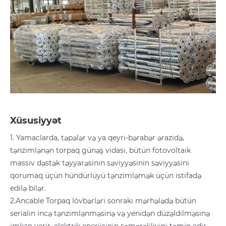
Xüsusiyyət
1. Yamaclarda, təpələr və ya qeyri-bərabər ərazidə,
tənzimlənən torpaq günəş vidası, bütün fotovoltaik
massiv dəstək təyyarəsinin səviyyəsinin səviyyəsini
qorumaq üçün hündürlüyü tənzimləmək üçün istifadə
edilə bilər.
2.Ancable Torpaq lövbərləri sonrakı mərhələdə bütün
serialın incə tənzimlənməsinə və yenidən düzəldilməsinə