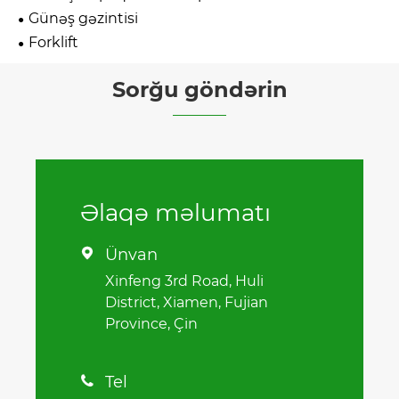
Günəş gəzintisi
Forklift
Sorğu göndərin
Əlaqə məlumatı
Ünvan

Xinfeng 3rd Road, Huli
District, Xiamen, Fujian
Province, Çin
Tel
