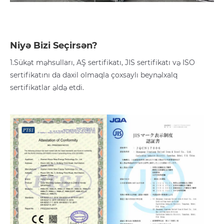
Niyə Bizi Seçirsən?
1.Sükət məhsulları, AŞ sertifikatı, JIS sertifikatı və ISO
sertifikatını da daxil olmaqla çoxsaylı beynəlxalq
sertifikatlar əldə etdi.