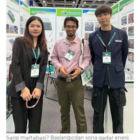
Sərgi mərtəbəsi? Başlanğıcdan sona qədər enerji