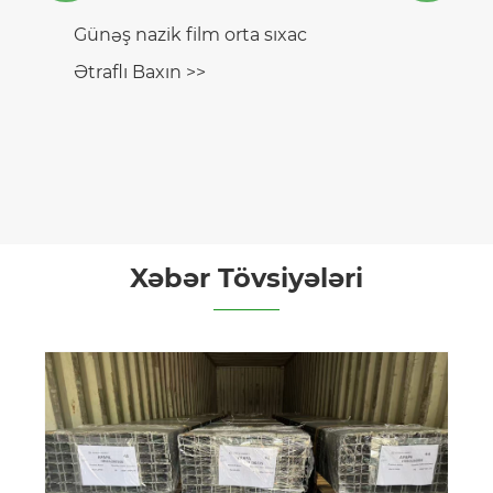
Xəbər Tövsiyələri
Fotovoltaik bina inteqrasiyasının xüsusi
tətbiqləri nələrdir?
Ətraflı Baxın >>