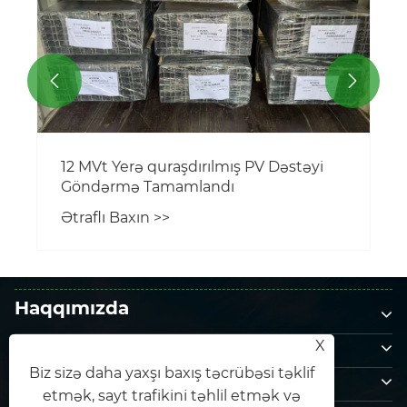


Haqqımızda
Məhsul
X
Biz sizə daha yaxşı baxış təcrübəsi təklif
Bizimlə əlaqə saxlayın
etmək, sayt trafikini təhlil etmək və