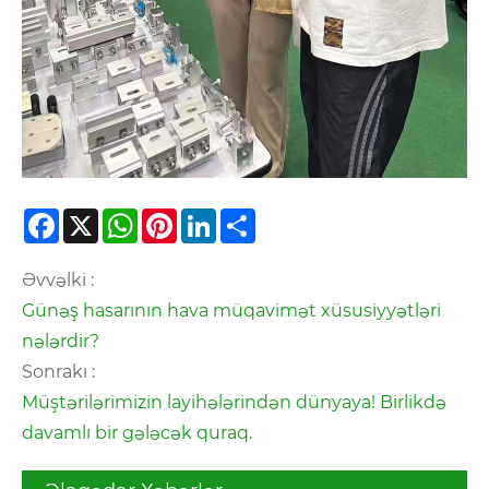
Facebook
X
WhatsApp
Pinterest
LinkedIn
Share
Əvvəlki :
Günəş hasarının hava müqavimət xüsusiyyətləri
nələrdir?
Sonrakı :
Müştərilərimizin layihələrindən dünyaya! Birlikdə
davamlı bir gələcək quraq.