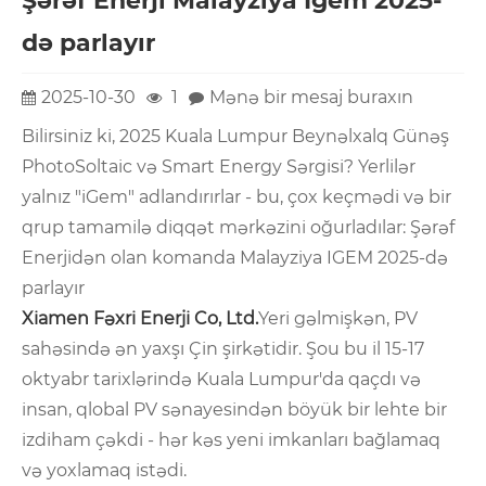
Şərəf Enerji Malayziya Igem 2025-
də parlayır
2025-10-30
1
Mənə bir mesaj buraxın
Bilirsiniz ki, 2025 Kuala Lumpur Beynəlxalq Günəş
PhotoSoltaic və Smart Energy Sərgisi? Yerlilər
yalnız "iGem" adlandırırlar - bu, çox keçmədi və bir
qrup tamamilə diqqət mərkəzini oğurladılar: Şərəf
Enerjidən olan komanda Malayziya IGEM 2025-də
parlayır
Xiamen Fəxri Enerji Co, Ltd.
Yeri gəlmişkən, PV
sahəsində ən yaxşı Çin şirkətidir. Şou bu il 15-17
oktyabr tarixlərində Kuala Lumpur'da qaçdı və
insan, qlobal PV sənayesindən böyük bir lehte bir
izdiham çəkdi - hər kəs yeni imkanları bağlamaq
və yoxlamaq istədi.