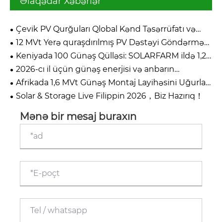
Əlaqədar Xəbərlər
Çevik PV Qurğuları Qlobal Kənd Təsərrüfatı və
Kompleks Ərazi Layihələrinə rəhbərlik edir
12 MVt Yerə quraşdırılmış PV Dəstəyi Göndərmə
Tamamlandı
Keniyada 100 Günəş Qülləsi: SOLARFARM ildə 1,2
milyon litr dizelə necə qənaət edir
2026-cı il üçün günəş enerjisi və anbarın
yekunlaşdırılması
Afrikada 1,6 MVt Günəş Montaj Layihəsini Uğurla
Təslim edir
Solar & Storage Live Filippin 2026，Biz Hazırıq！
Mənə bir mesaj buraxın