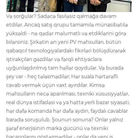
Və sorğular? Sadəcə fasiləsiz qalmağa davam
etdilər. Ancaq satış qrupu tamamilə münasibətilə
yüksəldi - nə qədər məlumatlı və etdiklərini görə
bilərsiniz. Şirkətin ən yeni PV məhsulları, bütün
qabaqcıl texnologiyalardakı fikirləri bölüşdürərək
iştirakçıları gəzdilər və fərqli ehtiyaclara
uyğunlaşdırılmış tam həllər qoydular. Və burada
şey var - heç tələsmədilər; Hər suala hərtərəfli
cavab vermək üçün vaxt ayırdılar. Kimsə
məhsulların necə aparılması, texniki xüsusiyyətlər,
real dünya istifadəsi və ya hətta yerli bazar siyasəti,
hər dəfə komanda hər dəfə aydın, faydalı cavablar
barədə soruşulub. Şounun sonuna? Onlar yalnız
şərəf enerjisinin marka gücünü və texniki
bacarıqlarını göstərmədilər - onlar da yeni iş