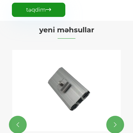
təqdim

yeni məhsullar
Polad günəş kafel dam montajı
Ətraflı Baxın >>

