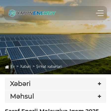
Ev
Xəbəri
Şirkət xəbərləri
Xəbəri
Məhsul