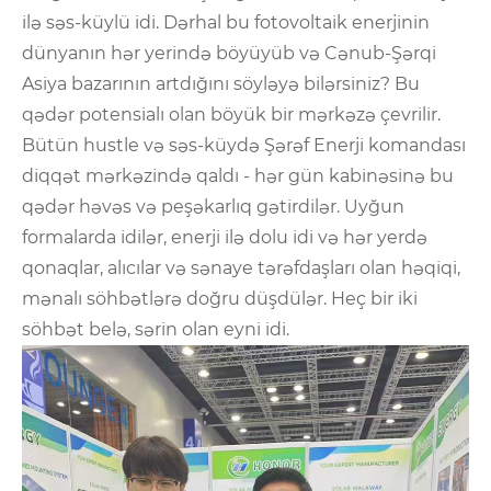
ilə səs-küylü idi. Dərhal bu fotovoltaik enerjinin
dünyanın hər yerində böyüyüb və Cənub-Şərqi
Asiya bazarının artdığını söyləyə bilərsiniz? Bu
qədər potensialı olan böyük bir mərkəzə çevrilir.
Bütün hustle və səs-küydə Şərəf Enerji komandası
diqqət mərkəzində qaldı - hər gün kabinəsinə bu
qədər həvəs və peşəkarlıq gətirdilər. Uyğun
formalarda idilər, enerji ilə dolu idi və hər yerdə
qonaqlar, alıcılar və sənaye tərəfdaşları olan həqiqi,
mənalı söhbətlərə doğru düşdülər. Heç bir iki
söhbət belə, sərin olan eyni idi.